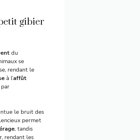
etit gibier
ent
du
animaux se
se, rendant le
se
à l’
affût
 par
entue le bruit des
lencieux permet
érage
, tandis
r, rendant les