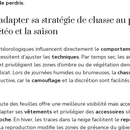
de perdrix
.
apter sa stratégie de chasse au p
téo et la saison
étéorologiques influencent directement le
comportem
essitent d’ajuster les
techniques
. Par temps sec, les 
t privilégient les zones d’ombre ou de végétation den
licat. Lors de journées humides ou brumeuses, la
chas
uctive, car le
camouflage
et la discrétion sont facilités
te des feuilles offre une meilleure visibilité mais acc
dapter ses
vêtements
et privilégier des
accessoires
si
oche
. En hiver, les traces dans la neige facilitent le
rep
la reproduction modifie les zones de présence du gibie