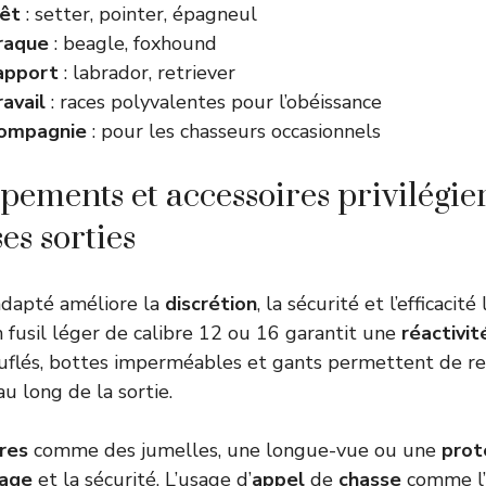
rêt
: setter, pointer, épagneul
raque
: beagle, foxhound
apport
: labrador, retriever
ravail
: races polyvalentes pour l’obéissance
compagnie
: pour les chasseurs occasionnels
pements et accessoires privilégie
es sorties
dapté améliore la
discrétion
, la sécurité et l’efficacité
n fusil léger de calibre 12 ou 16 garantit une
réactivit
flés, bottes imperméables et gants permettent de rest
u long de la sortie.
res
comme des jumelles, une longue-vue ou une
prot
rage
et la sécurité. L’usage d’
appel
de
chasse
comme l’