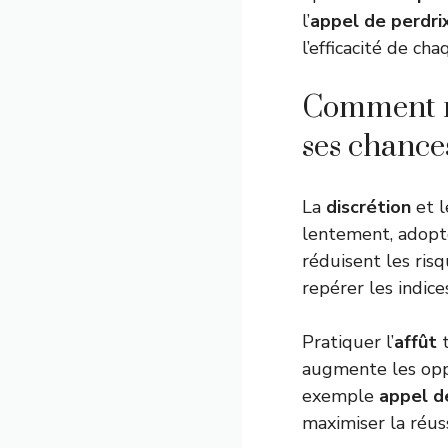
l’
appel de perdri
l’efficacité de ch
Comment ré
ses chance
La
discrétion
et 
lentement, adopte
réduisent les risq
repérer les indic
Pratiquer l’
affût
t
augmente les op
exemple
appel d
maximiser la réuss