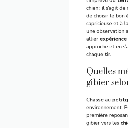
l’imprévu du
terr
chien : il s’agit 
de choisir le bon
capricieuse et à l
une observation at
allier
expérience
approche et en s’
chaque
tir
.
Quelles mé
gibier selo
Chasse
au
petitg
environnement. Po
première reposant
gibier vers les
ch