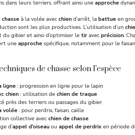
ns dans leurs terriers, offrant ainsi une
approche
dynami
a
chasse
à la volée avec
chien
d’arrêt, la
battue
en grou
uction sont les plus productives. L’utilisation d’un
chi
 du gibier et ainsi d’optimiser le
tir
avec
précision
. Ch
ert une
approche
spécifique, notamment pour le faisan,
techniques de chasse selon l’espèce
a ligne
: progression en ligne pour le lapin
c chien
: utilisation de
chien de traque
té près des terriers ou passages du gibier
a volée
: pour perdrix, faisan, caille
tion collective avec
chien de chasse
age d’
appel d’oiseau
ou
appel de perdrix
en période d