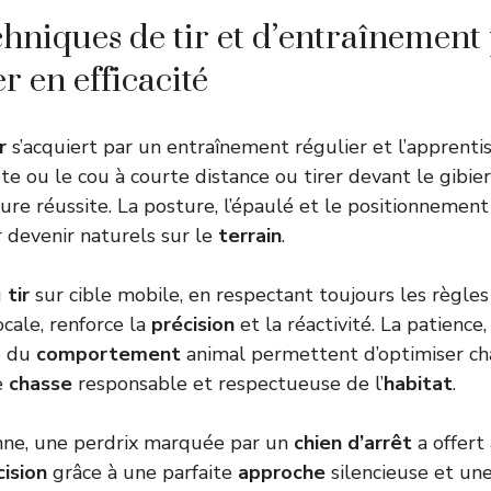
chniques de tir et d’entraînement 
r en efficacité
r
s’acquiert par un entraînement régulier et l’apprenti
 tête ou le cou à courte distance ou tirer devant le gib
ure réussite. La posture, l’épaulé et le positionnemen
 devenir naturels sur le
terrain
.
u
tir
sur cible mobile, en respectant toujours les règles
cale, renforce la
précision
et la réactivité. La patience
e du
comportement
animal permettent d’optimiser cha
e
chasse
responsable et respectueuse de l’
habitat
.
ne, une perdrix marquée par un
chien d’arrêt
a offert
cision
grâce à une parfaite
approche
silencieuse et une