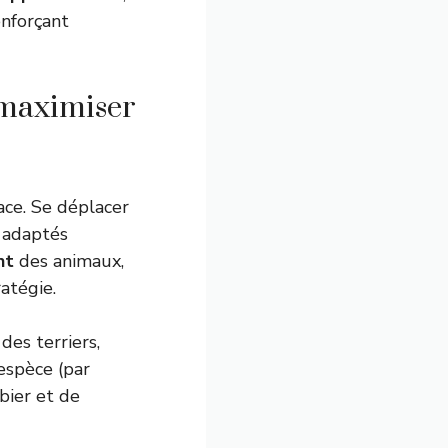
enforçant
 maximiser
ace. Se déplacer
adaptés
nt
des animaux,
atégie.
des terriers,
espèce (par
bier et de