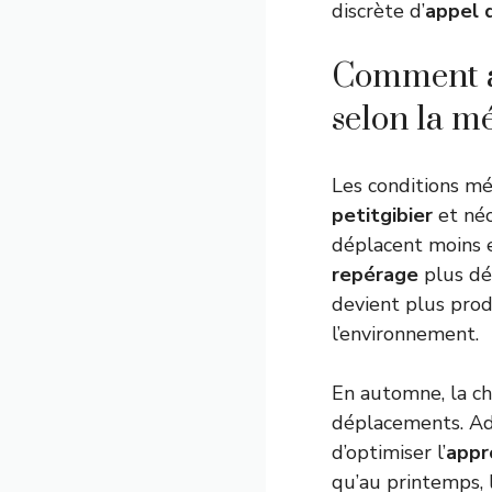
discrète d’
appel 
Comment ad
selon la mé
Les conditions m
petitgibier
et néc
déplacent moins e
repérage
plus dé
devient plus prod
l’environnement.
En automne, la chu
déplacements. A
d’optimiser l’
appr
qu’au printemps, 