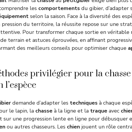
ain
. Maîtriser la
chasse
au
petitgibier
exige bien plus q
de comprendre les
comportements
du gibier, d’adapter 
équipement
selon la saison. Face à la diversité des esp
a pression du territoire, la réussite repose sur une stra
tentive. Pour transformer chaque sortie en véritable ré
de terrain et astuces éprouvées, en affinant progress
armant des meilleurs conseils pour optimiser chaque
a
thodes privilégier pour la chasse 
n l’espèce
ibier
demande d’adapter les
techniques
à chaque espè
ur le lapin, la
chasse
à la ligne et la
traque
avec
chie
 sur une progression lente en ligne pour débusquer e
ien
ou autres chasseurs. Les
chien
jouent un rôle central