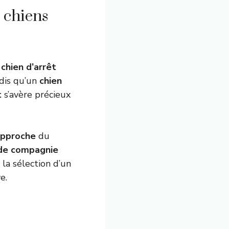
 chiens
n
chien d’arrêt
ndis qu’un
chien
t
s’avère précieux
pproche
du
 de compagnie
 la sélection d’un
e.