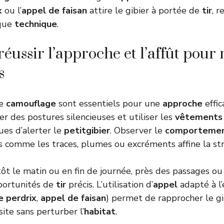
x
ou l’
appel de faisan
attire le gibier à portée de
tir
, r
aque
technique
.
ussir l’approche et l’affût pour
s
le
camouflage
sont essentiels pour une
approche
effic
r des postures silencieuses et utiliser les
vêtements
ues d’alerter le
petitgibier
. Observer le
comporteme
es comme les traces, plumes ou excréments affine la str
ôt le matin ou en fin de journée, près des passages ou 
portunités de
tir
précis. L’utilisation d’
appel
adapté à l’
e perdrix
,
appel de faisan
) permet de rapprocher le gi
ite sans perturber l’
habitat
.