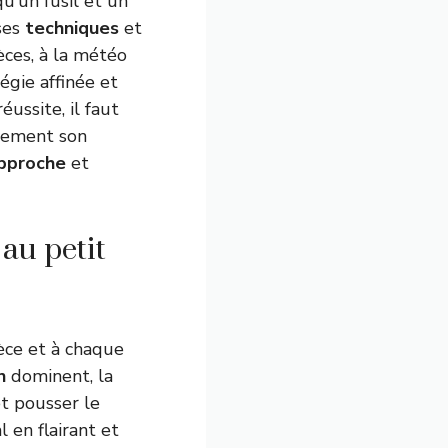
u’un fusil et un
ses
techniques
et
èces, à la météo
tégie affinée et
ussite, il faut
ivement son
pproche
et
au petit
ce et à chaque
n
dominent, la
t pousser le
 en flairant et