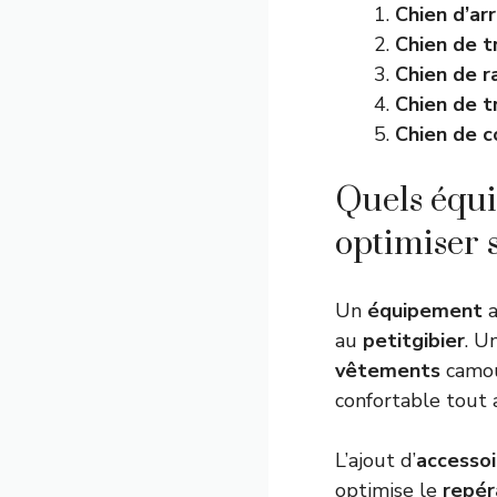
Chien d’ar
Chien de t
Chien de r
Chien de t
Chien de 
Quels équi
optimiser s
Un
équipement
a
au
petitgibier
. U
vêtements
camou
confortable tout a
L’ajout d’
accessoi
optimise le
repé