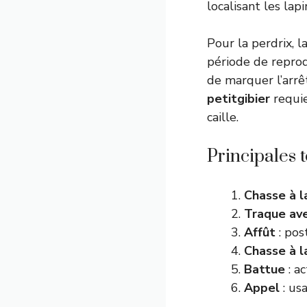
localisant les lapi
Pour la perdrix, l
période de reprod
de marquer l’arrêt
petitgibier
requi
caille.
Principales 
Chasse à l
Traque ave
Affût
: pos
Chasse à l
Battue
: ac
Appel
: us