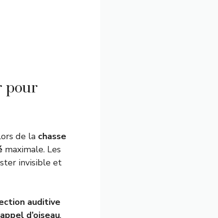
r pour
 lors de la
chasse
é
maximale. Les
er invisible et
ection auditive
appel d’oiseau
,