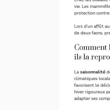
vie. Les mammifèr
protection contre
Lors d’un affût a
de deux faons, pr
Comment le
ils la repr
La
saisonnalité
d
climatiques local
favorisent le dé
hiver rigoureux p
adapter ses compo