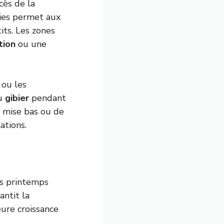
cès de la
oies permet aux
its. Les zones
tion
ou une
 ou les
u
gibier
pendant
e mise bas ou de
ations.
es printemps
antit la
eure croissance