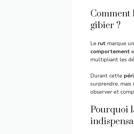
Comment le
gibier ?
Le
rut
marque une
comportement
e
multipliant les d
Durant cette
pér
surprendre, mais 
observer et comp
Pourquoi la
indispensa