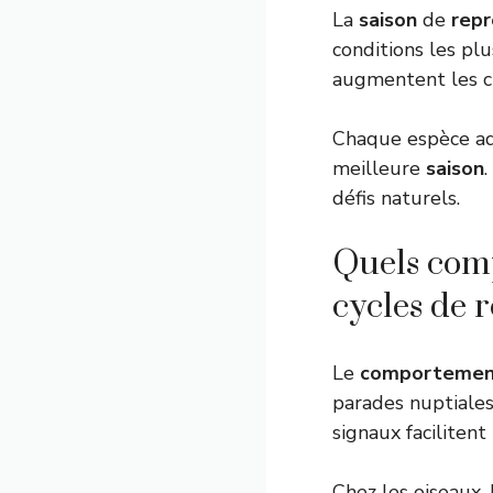
La
saison
de
repr
conditions les pl
augmentent les ch
Chaque espèce a
meilleure
saison
défis naturels.
Quels comp
cycles de 
Le
comportemen
parades nuptiales,
signaux facilitent 
Chez les oiseaux,