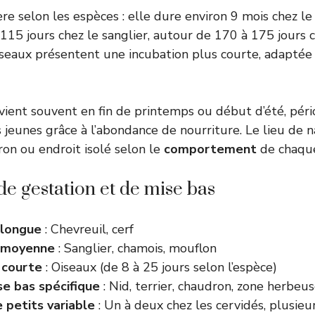
ère selon les espèces : elle dure environ 9 mois chez le
, 115 jours chez le sanglier, autour de 170 à 175 jours 
iseaux présentent une incubation plus courte, adaptée
vient souvent en fin de printemps ou début d’été, péri
 jeunes grâce à l’abondance de nourriture. Le lieu de na
dron ou endroit isolé selon le
comportement
de chaque
de gestation et de mise bas
 longue
: Chevreuil, cerf
 moyenne
: Sanglier, chamois, mouflon
 courte
: Oiseaux (de 8 à 25 jours selon l’espèce)
se bas spécifique
: Nid, terrier, chaudron, zone herbeu
petits variable
: Un à deux chez les cervidés, plusieur