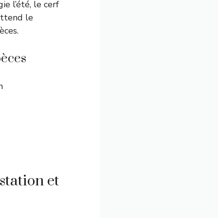
e l’été, le cerf
attend le
èces.
pèces
n
tation et