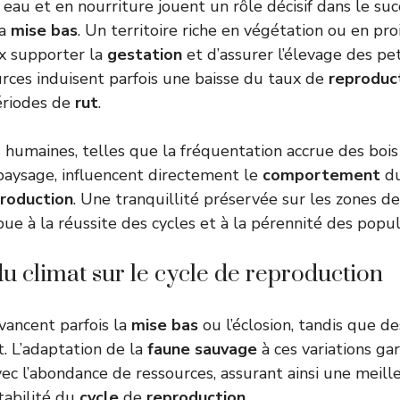
eau et en nourriture jouent un rôle décisif dans le suc
la
mise bas
. Un territoire riche en végétation ou en pr
x supporter la
gestation
et d’assurer l’élevage des pet
rces induisent parfois une baisse du taux de
reproduc
ériodes de
rut
.
 humaines, telles que la fréquentation accrue des bois
paysage, influencent directement le
comportement
d
roduction
. Une tranquillité préservée sur les zones d
ibue à la réussite des cycles et à la pérennité des popul
du climat sur le cycle de reproduction
vancent parfois la
mise bas
ou l’éclosion, tandis que d
t. L’adaptation de la
faune sauvage
à ces variations gar
vec l’abondance de ressources, assurant ainsi une meill
tabilité du
cycle
de
reproduction
.