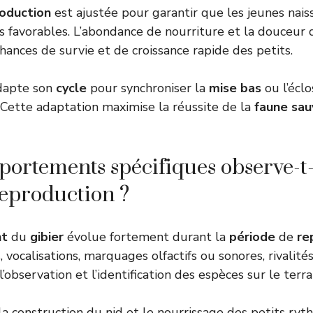
oduction
est ajustée pour garantir que les jeunes nai
us favorables. L’abondance de nourriture et la douceur 
ances de survie et de croissance rapide des petits.
dapte son
cycle
pour synchroniser la
mise bas
ou l’éclo
. Cette adaptation maximise la réussite de la
faune sa
ortements spécifiques observe-t-
reproduction ?
t
du
gibier
évolue fortement durant la
période
de
re
 vocalisations, marquages olfactifs ou sonores, rivalité
l’observation et l’identification des espèces sur le terra
 la construction du nid et le nourrissage des petits ry