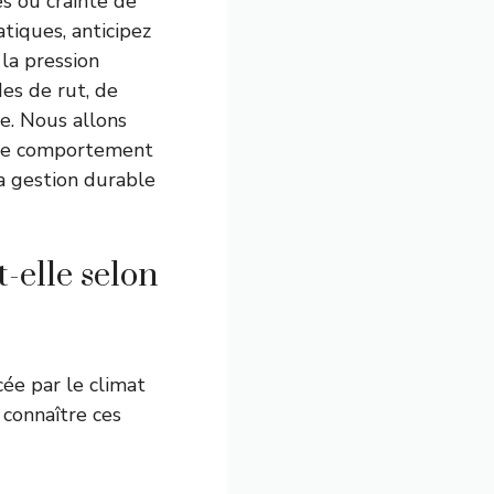
es ou crainte de
atiques, anticipez
la pression
des de rut, de
e. Nous allons
r le comportement
la gestion durable
-elle selon
ée par le climat
connaître ces