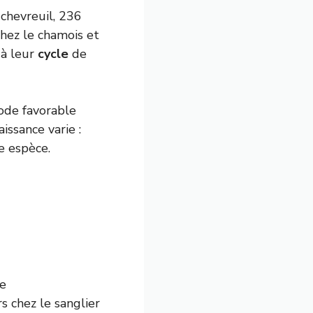
 chevreuil, 236
chez le chamois et
 à leur
cycle
de
ode favorable
issance varie :
 espèce.
se
s chez le sanglier