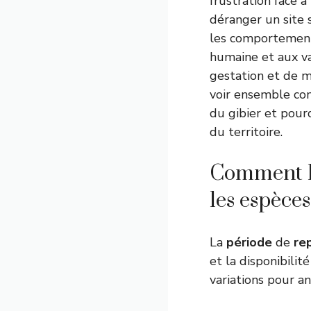
frustration face à
déranger un site 
les comportements
humaine et aux va
gestation et de m
voir ensemble com
du gibier et pour
du territoire.
Comment la
les espèces
La
période
de
re
et la disponibilit
variations pour a