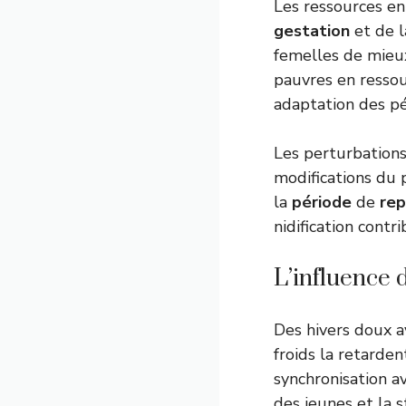
Les ressources en 
gestation
et de 
femelles de mieu
pauvres en ressou
adaptation des p
Les perturbations
modifications du 
la
période
de
rep
nidification contr
L’influence 
Des hivers doux a
froids la retarden
synchronisation a
des jeunes et la s