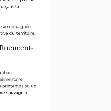
nforçant la
tte accompagnée
ive du territoire.
fluencent-
ditions
alimentaire
u printemps ou un
une sauvage
à