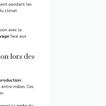
ssent pendant les
du climat
sion avec la
uvage
face aux
on lors des
production
:
s entre mâles. Ces
in.
thment le
cycle
de