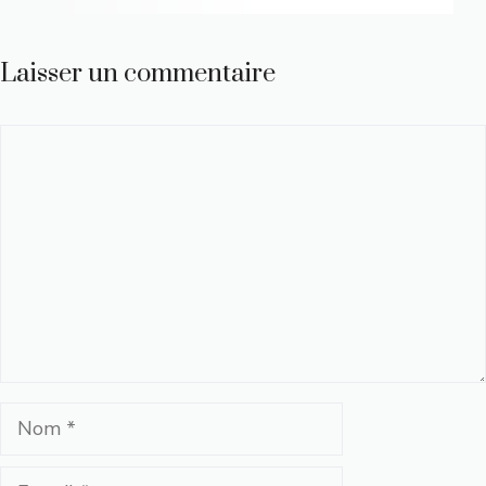
Laisser un commentaire
Commentaire
Nom
E-