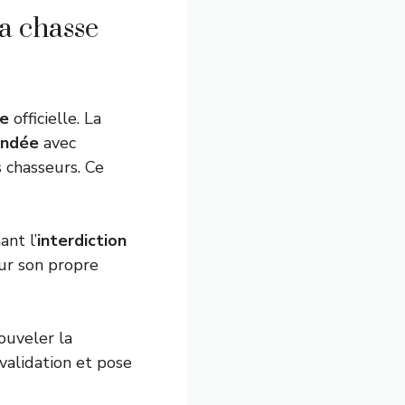
a chasse
re
officielle. La
ndée
avec
 chasseurs. Ce
nt l’
interdiction
ur son propre
ouveler la
validation et pose