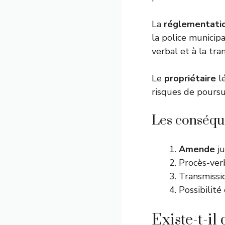
La
réglementati
la police municip
verbal et à la tr
Le
propriétaire
lé
risques de poursu
Les conséque
Amende
ju
Procès-verb
Transmissi
Possibilité
Existe-t-il