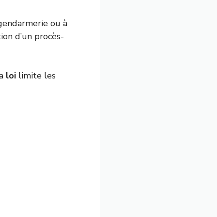
 gendarmerie ou à
ion d’un procès-
la
loi
limite les