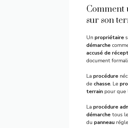
Comment un
sur son ter
Un
propriétaire
s
démarche
commen
accusé de récept
document formali
La
procédure
néc
de
chasse
. Le
pro
terrain
pour que l
La
procédure adm
démarche
tous le
du
panneau
régle