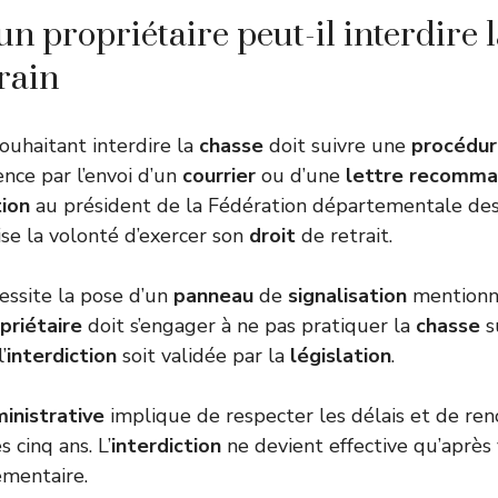
 propriétaire peut-il interdire l
rain
ouhaitant interdire la
chasse
doit suivre une
procédu
ce par l’envoi d’un
courrier
ou d’une
lettre
recomma
ion
au président de la Fédération départementale des
se la volonté d’exercer son
droit
de retrait.
essite la pose d’un
panneau
de
signalisation
mentionna
priétaire
doit s’engager à ne pas pratiquer la
chasse
s
’
interdiction
soit validée par la
législation
.
inistrative
implique de respecter les délais et de ren
s cinq ans. L’
interdiction
ne devient effective qu’après 
mentaire.