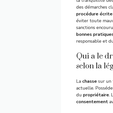
la tranquillité de
des démarches cla
procédure écrite
éviter toute mauv
sanctions encouru
bonnes pratique
responsable et du
Qui a le d
selon la lé
La
chasse
sur un
actuelle. Posséd
du
propriétaire
. 
consentement
av