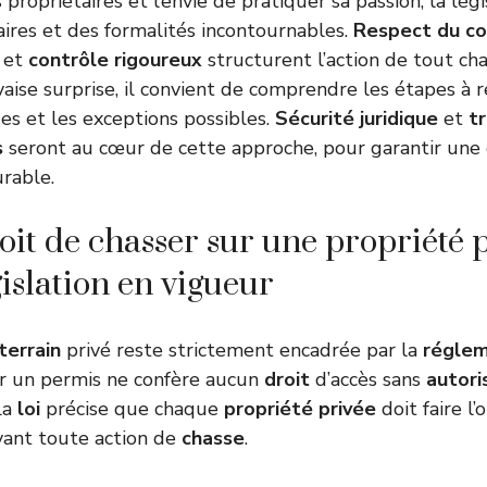
s propriétaires et l’envie de pratiquer sa passion, la lég
ires et des formalités incontournables.
Respect du c
et
contrôle rigoureux
structurent l’action de tout cha
aise surprise, il convient de comprendre les étapes à r
es et les exceptions possibles.
Sécurité juridique
et
t
s
seront au cœur de cette approche, pour garantir une
rable.
roit de chasser sur une propriété 
gislation en vigueur
terrain
privé reste strictement encadrée par la
réglem
er un permis ne confère aucun
droit
d’accès sans
autori
La
loi
précise que chaque
propriété privée
doit faire l’
ant toute action de
chasse
.