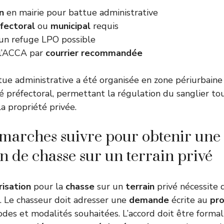
n
en mairie pour battue administrative
fectoral
ou
municipal
requis
’un refuge LPO possible
 l’ACCA par
courrier
recommandée
ue administrative a été organisée en zone périurbaine
té préfectoral, permettant la régulation du sanglier to
la propriété privée.
marches suivre pour obtenir une
on de chasse sur un terrain privé
risation
pour la
chasse
sur un
terrain
privé nécessite 
e. Le chasseur doit adresser une
demande
écrite au
pro
iodes et modalités souhaitées. L’accord doit être forma