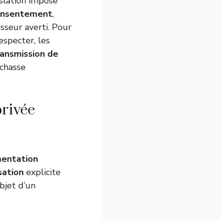
islation impose
onsentement
,
sseur averti. Pour
especter, les
ransmission de
 chasse
privée
entation
sation
explicite
objet d’un