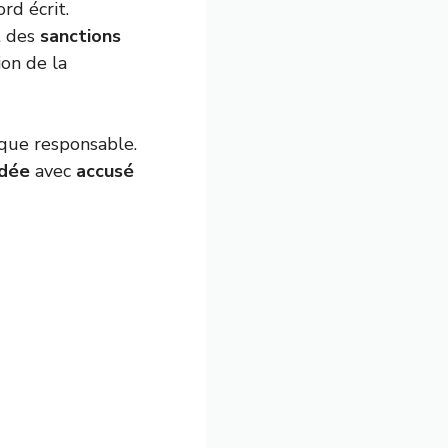
rd écrit.
t des
sanctions
ion de la
ique responsable.
dée
avec
accusé