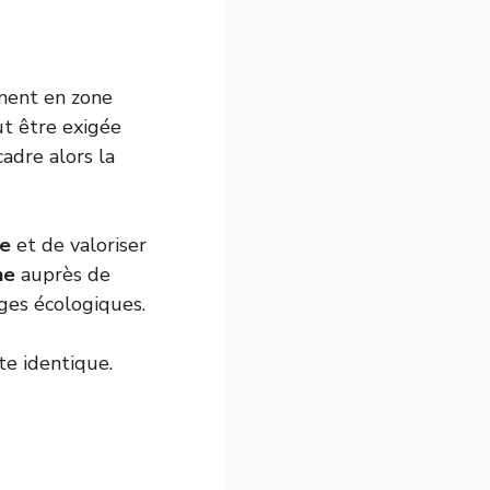
ment en zone
ut être exigée
adre alors la
se
et de valoriser
he
auprès de
ges écologiques.
te identique.