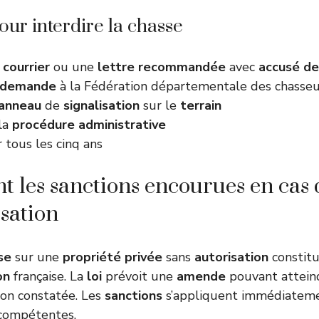
our interdire la chasse
n
courrier
ou une
lettre
recommandée
avec
accusé de
demande
à la Fédération départementale des chasseu
anneau
de
signalisation
sur le
terrain
la
procédure administrative
 tous les cinq ans
nt les sanctions encourues en cas 
isation
se
sur une
propriété privée
sans
autorisation
constit
on
française. La
loi
prévoit une
amende
pouvant attein
ion constatée. Les
sanctions
s’appliquent immédiateme
 compétentes.