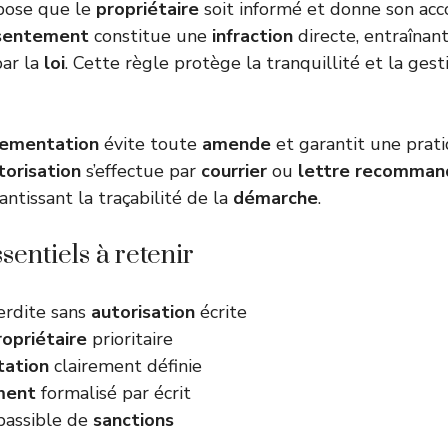
ose que le
propriétaire
soit informé et donne son acco
sentement
constitue une
infraction
directe, entraînan
par la
loi
. Cette règle protège la tranquillité et la gest
lementation
évite toute
amende
et garantit une prat
torisation
s’effectue par
courrier
ou
lettre
recomman
rantissant la traçabilité de la
démarche
.
sentiels à retenir
erdite sans
autorisation
écrite
ropriétaire
prioritaire
ation
clairement définie
ment
formalisé par écrit
assible de
sanctions