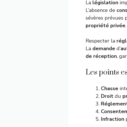
La
législation
imp
L’absence de
con
sévères prévues 
propriété privée
.
Respecter la
rég
La
demande
d’
au
de réception
, ga
Les points es
Chasse
int
Droit
du
p
Réglement
Consente
Infraction
p