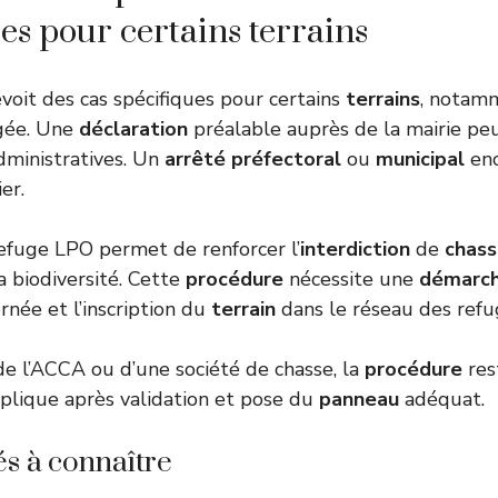
es pour certains terrains
voit des cas spécifiques pour certains
terrains
, notam
gée. Une
déclaration
préalable auprès de la mairie pe
dministratives. Un
arrêté
préfectoral
ou
municipal
enc
er.
refuge LPO permet de renforcer l’
interdiction
de
chas
a biodiversité. Cette
procédure
nécessite une
démarc
ernée et l’inscription du
terrain
dans le réseau des refu
 de l’ACCA ou d’une société de chasse, la
procédure
res
plique après validation et pose du
panneau
adéquat.
és à connaître