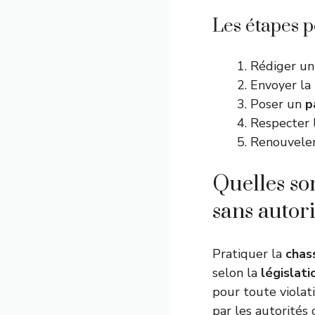
Les étapes p
Rédiger u
Envoyer la
Poser un
p
Respecter 
Renouveler
Quelles so
sans autor
Pratiquer la
chas
selon la
législati
pour toute violat
par les autorités