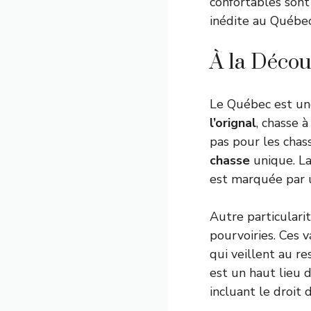
confortables sont
inédite au Québec
À la Décou
Le Québec est une
l’orignal
, chasse 
pas pour les chas
chasse
unique. La
est marquée par u
Autre particulari
pourvoiries. Ces 
qui veillent au re
est un haut lieu d
incluant le droit 