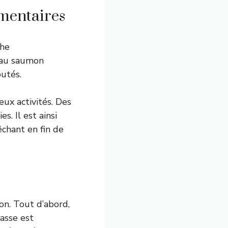
émentaires
che
 au saumon
putés.
ux activités. Des
s. Il est ainsi
êchant en fin de
on. Tout d’abord,
hasse est