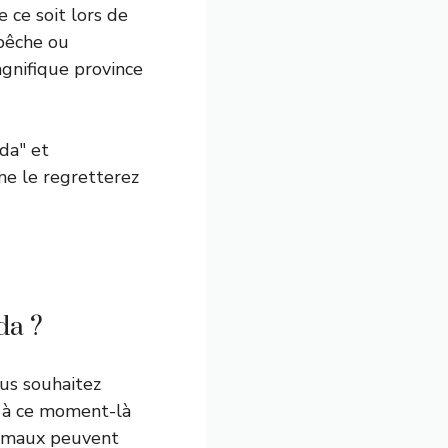
 ce soit lors de
 pêche ou
gnifique province
da" et
ne le regretterez
da ?
us souhaitez
t à ce moment-là
animaux peuvent