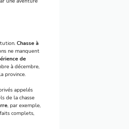
 par une aventure
tution.
Chasse à
asions ne manquent
érience de
mbre à décembre,
a province.
 privés appelés
ls de la chasse
erre
, par exemple,
faits complets,