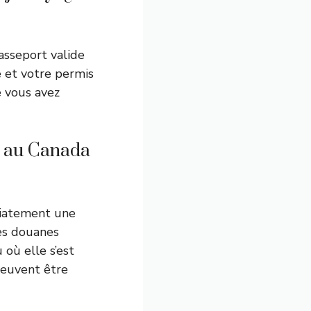
asseport valide
e et votre permis
 vous avez
e au Canada
diatement une
es douanes
 où elle s’est
peuvent être