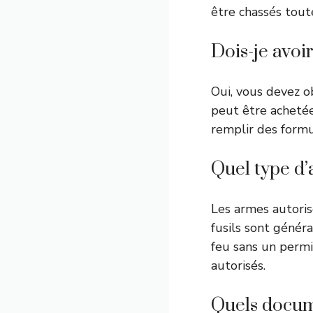
être chassés toute
Dois-je avoi
Oui, vous devez o
peut être achetée
remplir des formul
Quel type d’
Les armes autoris
fusils sont génér
feu sans un permis
autorisés.
Quels docume