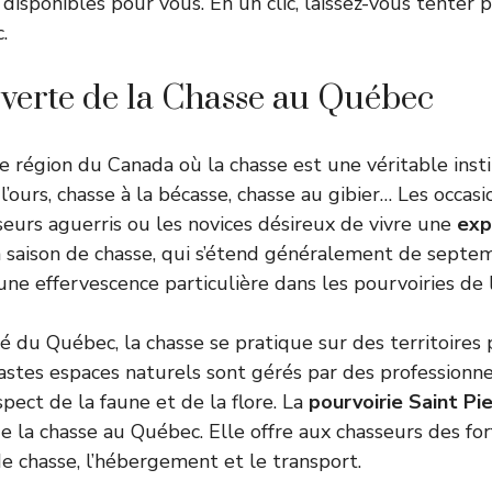
 disponibles pour vous. En un clic, laissez-vous tenter
.
verte de la Chasse au Québec
 région du Canada où la chasse est une véritable insti
à l’ours, chasse à la bécasse, chasse au gibier… Les occ
seurs aguerris ou les novices désireux de vivre une
exp
 saison de chasse, qui s’étend généralement de septe
ne effervescence particulière dans les pourvoiries de l
té du Québec, la chasse se pratique sur des territoires
vastes espaces naturels sont gérés par des professionne
spect de la faune et de la flore. La
pourvoirie Saint Pi
e la chasse au Québec. Elle offre aux chasseurs des for
de chasse, l’hébergement et le transport.