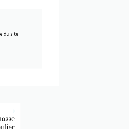
e du site
hasse
culier