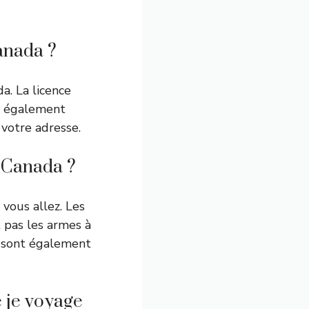
Canada ?
a. La licence
ez également
 votre adresse.
u Canada ?
 vous allez. Les
t pas les armes à
es sont également
 je voyage